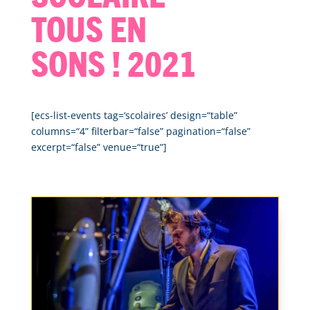
Tous en
sons ! 2021
[ecs-list-events tag=‘scolaires’ design=“table”
columns=“4” filterbar=“false” pagination=“false”
excerpt=“false” venue=“true”]