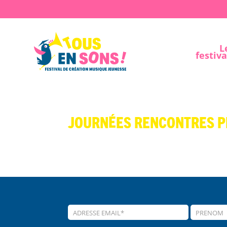
L
festiva
Journées rencontres p