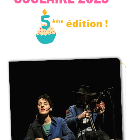
édition !
ème