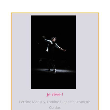
Je rêve !
Perrine Mansuy, Lamine Diagne et François
Cordas