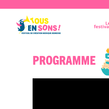
L
festiva
Programme