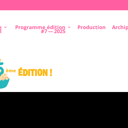
e
Programme édition
Production
Archi
l
#7 — 2025
édition !
ème