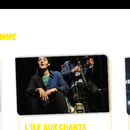
amme
L’Île aux chants