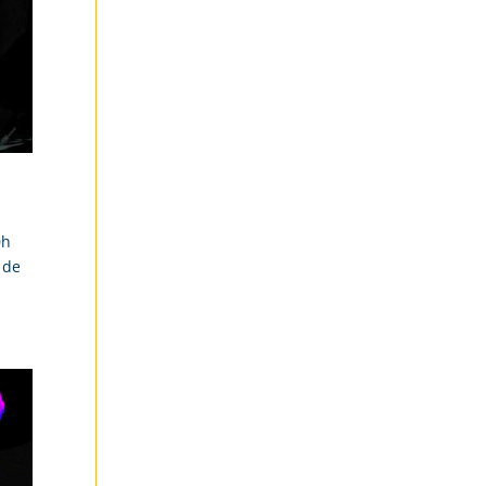
0h
 de