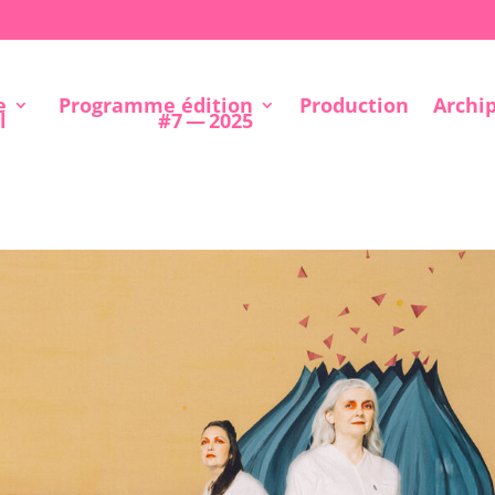
e
Programme édition
Production
Archi
l
#7 — 2025