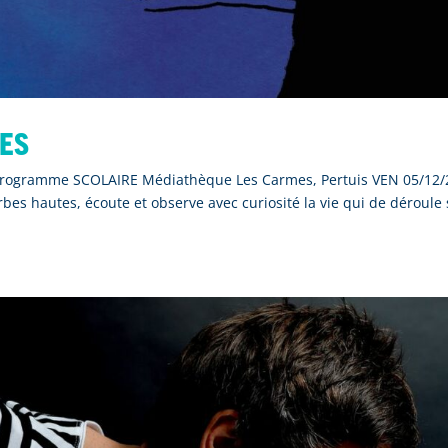
res
s programme SCOLAIRE Médiathèque Les Carmes, Pertuis VEN 05/12
bes hautes, écoute et observe avec curiosité la vie qui de déroule