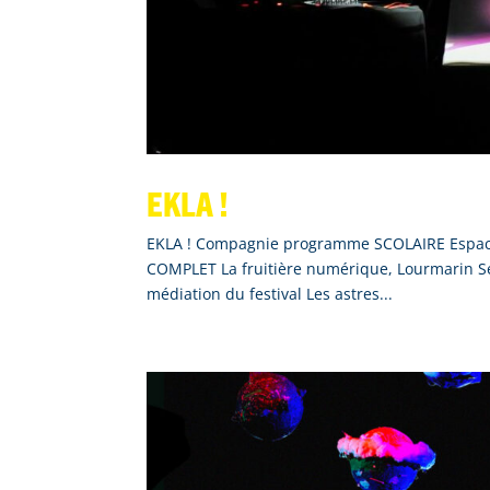
EKLA !
EKLA ! Compagnie programme SCOLAIRE Espace 
COMPLET La fruitière numérique, Lourmarin Sé
médiation du festival Les astres...