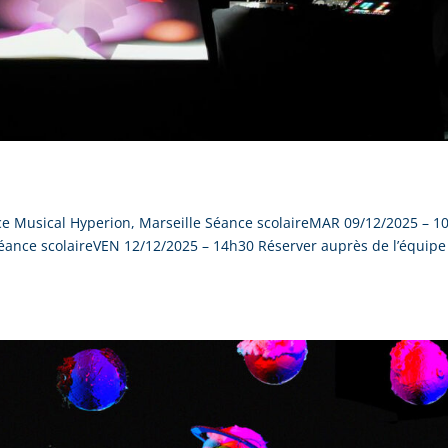
Musical Hyperion, Marseille Séance scolaireMAR 09/12/2025 – 1
ance scolaireVEN 12/12/2025 – 14h30 Réserver auprès de l’équipe