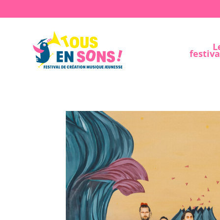
L
festiva