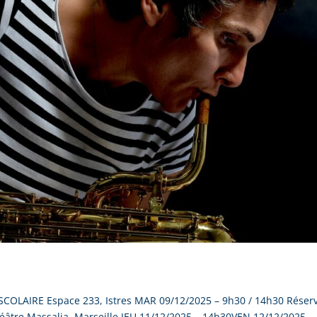
COLAIRE Espace 233, Istres MAR 09/12/2025 – 9h30 / 14h30 Réser
héâtre Massalia, Marseille JEU 11/12/2025 – 14h30VEN 12/12/2025 –