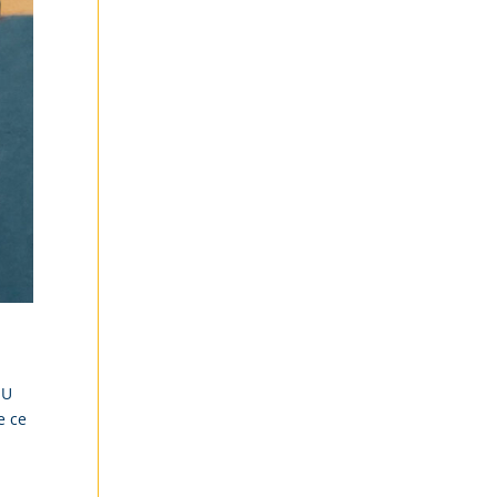
EU
e ce