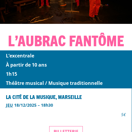
L’Aubrac Fantôme
L’excentrale
À partir de 10 ans
1h15
Théâtre musical / Musique traditionnelle
La Cité de la Musique, Marseille
JEU
18/12/2025 – 18h30
5€
BILLETTERIE