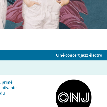
Ciné-concert jazz électro
, primé
aptivante.
 du