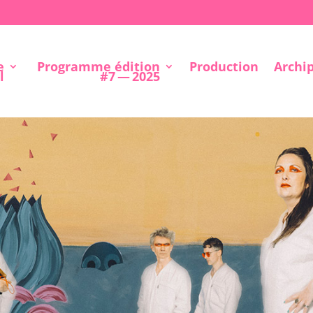
e
Programme édition
Production
Archi
l
#7 — 2025