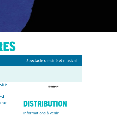
res
Spectacle dessiné et musical
sité
est
Distribution
ieur
Informations à venir