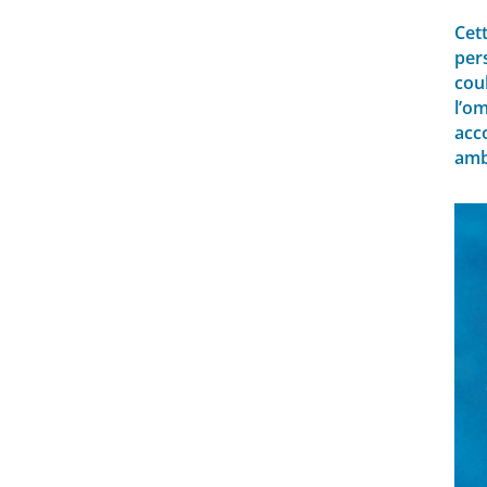
Cett
per
cou
l’om
acco
amb