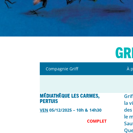
Gr
Compagnie Griff
À p
Médiathèque Les Carmes,
Grif
Pertuis
la v
des 
VEN
05/12/2025 – 10h & 14h30
le 
COMPLET
Sau
Quel