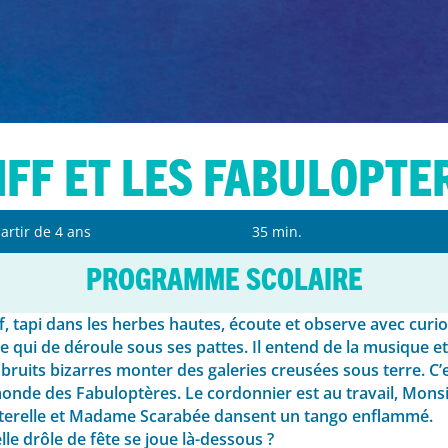
iff et les Fabulopte
artir de 4 ans
35 min.
programme SCOLAIRE
f, tapi dans les herbes hautes, écoute et observe avec curio
ie qui de déroule sous ses pattes. Il entend de la musique et
bruits bizarres monter des galeries creusées sous terre. C’
monde des Fabuloptères. Le cordonnier est au travail, Mons
terelle et Madame Scarabée dansent un tango enflammé.
le drôle de fête se joue là-dessous ?