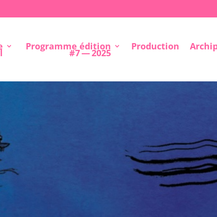
e
Programme édition
Production
Archi
l
#7 — 2025