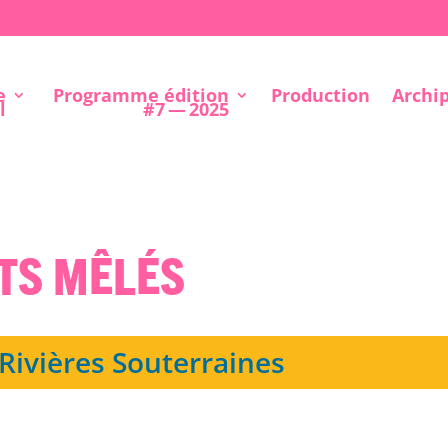
e
Programme édition
Production
Archi
l
#7 — 2025
nts mêlés
Rivières Souterraines