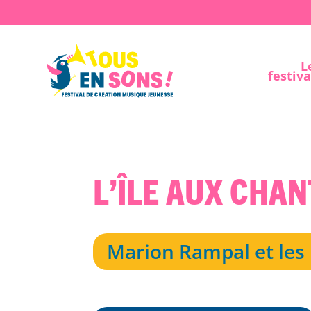
L
festiva
L’Île aux cha
Marion Rampal et les 