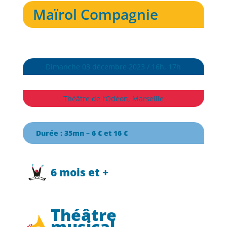
Maïrol Compagnie
Dimanche 03 décembre 2023 / 16h, 17h
Théâtre de l’Odéon, Marseille
Durée : 35mn – 6 € et 16 €
6 mois et +
Théâtre
musical