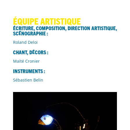
ÉQUIPE ARTISTIQUE
Écriture, composition, direction artistique,
scénographie :
Roland Deloi
Chant, décors :
Maïté Cronier
Instruments :
Sébastien Belin