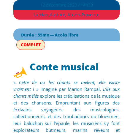
12 décembre 2023 / 14h30
La Manufacture, Aix-en-Provence
Durée : 55mn — Accès libre
COMPLET
Conte musical
«
Cette île où les chants se mêlent, elle existe
vraiment !
» Imaginé par Marion Rampal,
L’île aux
chants mêlés
explore les créolisations de la musique
et des chansons. Empruntant aux figures des
écrivains voyageurs, des musicologues,
collectionneurs, et des troubadours ou bluesmen,
leur baluchon sur l’épaule, les musiciens s’y font
explorateurs butineurs, marins rêveurs et