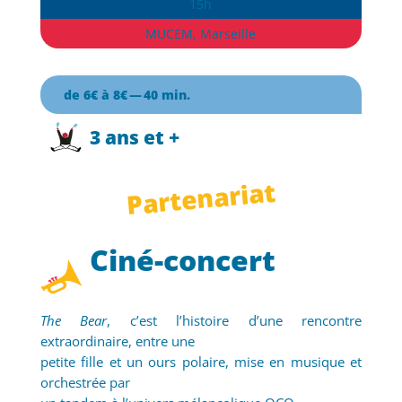
15h
MUCEM, Marseille
de 6
€ à 8€ — 40 min.
3 ans et +
Partenariat
Ciné-concert
The Bear
, c’est l’histoire d’une rencontre
extraordinaire, entre une
petite fille et un ours polaire, mise en musique et
orchestrée par