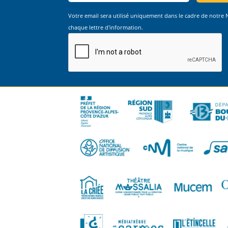
Votre email sera utilisé uniquement dans le cadre de notre
chaque lettre d'information.