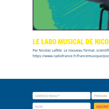
Le labo musical de Nico
Par Nicolas Lafitte. Le nouveau format, scientif
https://www.radiofrance.fr/francemusique/pod