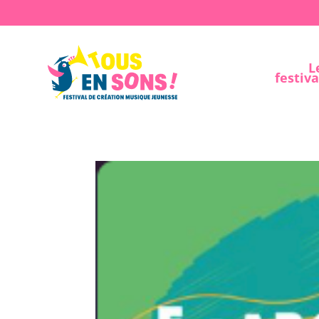
L
festiva