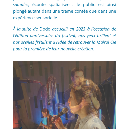
samples
, écoute spatialisée : le public est ainsi
plongé autant dans une trame contée que dans une
expérience sensorielle.
À la suite de
Dodo
accueilli en 2023 à l’occasion de
l’édition anniversaire du festival, nos yeux brillent et
nos oreilles frétillent à l’idée de retrouver la Maïrol Cie
pour la première de leur nouvelle création.