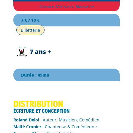
Théâtre Massalia, Marseille
7 € / 10 €
Billetterie
7 ans +
Durée : 45mn
Distribution
Écriture et conception
Roland Deloi
: Auteur, Musicien, Comédien
Maïté Cronier
: Chanteuse & Comédienne