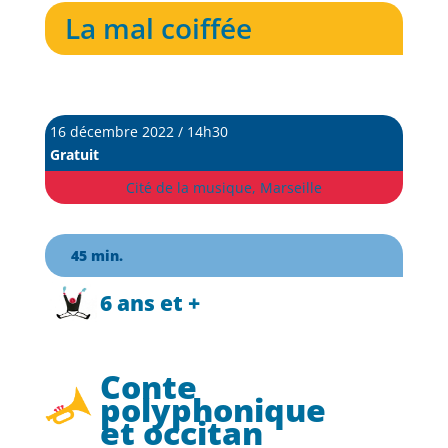
La mal coiffée
16 décembre 2022 / 14h30
Gratuit
Cité de la musique, Marseille
45 min.
6 ans et +
Conte
polyphonique
et occitan