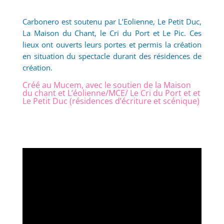
Carbonero est soutenu par L’Eolienne, Le Petit Duc,
La Maison du Chant, le Cri du Port et Le Pic. Ces
lieux ont ouverts leurs portes et permis la création
en situation du spectacle durant des résidences de
création.
Créé au Mucem, avec le soutien de la Maison
du chant et L’éolienne/MCE/ Le Cri du Port et et
Le Petit Duc (résidences d’écriture et scénique)