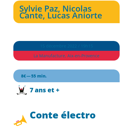
Sylvie Paz, Nicolas
Cante, Lucas Aniorte
15 décembre 2022 / 19h15
La Manufacture, Aix-en-Provence
8€ — 55 min.
7 ans et +
Conte électro