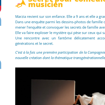
musicien
Marzia revient sur son enfance. Elle a 9 ans et elle a g
Dans une enquête parmi les dessins-photos de famille ou
mener l’enquête et convoquer les secrets de famille avec
Elle va faire exploser le mystère qui pèse sur ceux qui s
Une rencontre avec un fantôme délicatement acc
générations et le secret.
C’est à la fois une première participation de la Compagnie
nouvelle création dont la thématique transgénérationnell