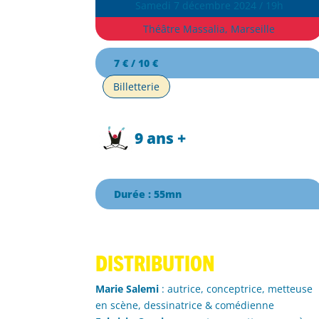
Samedi 7 décembre 2024 / 19h
Théâtre Massalia, Marseille
7 € / 10 €
Billetterie
9 ans +
Durée : 55mn
Distribution
Marie Salemi
: autrice, conceptrice, metteuse
en scène, dessinatrice & comédienne