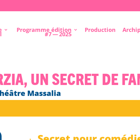
e
Programme édition
Production
Archi
l
#7 — 2025
zia, un secret de fa
Théâtre Massalia
Secret pour comédi