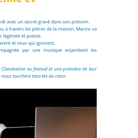
randi avec un secret gravé dans son prénom.
 à travers les pièces de la maison, Marzia va
 légèreté et poésie.
avent et ceux qui ignorent.
ompagnée par une musique enjambant les
 Clandestine au festival et une première de leur
e nous touchera tous·tes au cœur.